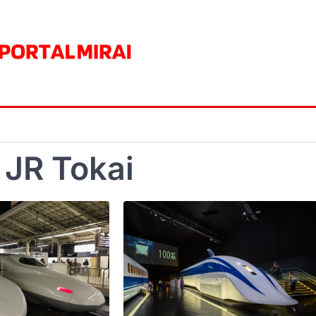
:
JR Tokai