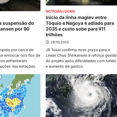
NOTÍCIAS LOCAIS
Início da linha maglev entre
Tóquio e Nagoya é adiado para
a suspensão do
2035 e custo sobe para ¥11
kansen por 90
trilhões
29/10/2025
JR Tokai confirma novo prazo para o
rompido por cerca de
Linear Chuo Shinkansen e reforça gestã
e enroscar nos fios de
do projeto após dificuldades com túneis
ros enfrentaram
e aumento de gastos.
rações nas estações.