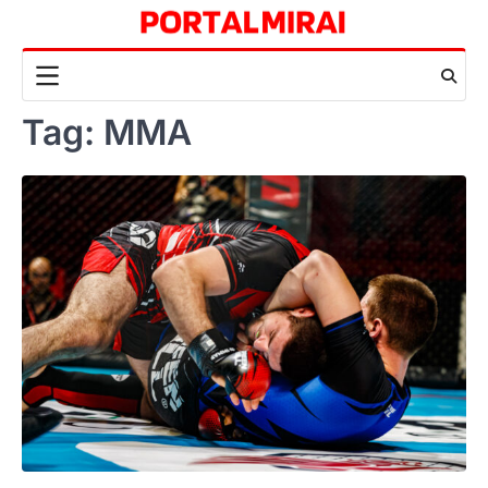
Skip
to
content
Tag:
MMA