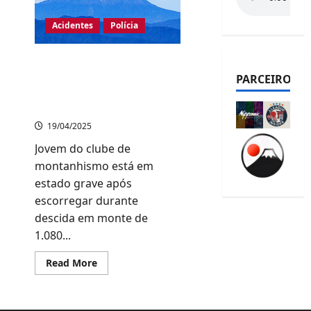
Acidentes
Polícia
Estudante cai de
penhasco durante trilha
PARCEIROS
com grupo escolar em
montanha de Saitama
19/04/2025
Jovem do clube de
montanhismo está em
estado grave após
escorregar durante
descida em monte de
1.080...
Read
Read More
more
about
Estudante
cai
de