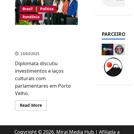
Brasil
Política
Rondônia
Cônsul-geral do Japão
PARCEIROS
visita Assembleia
Legislativa de Rondônia
23/03/2025
Diplomata discutiu
investimentos e laços
culturais com
parlamentares em Porto
Velho.
Read
Read More
more
about
Cônsul-
geral
do
Japão
Copyright © 2026, Mirai Media Hub | Afiliada a