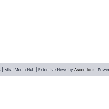
 | Mirai Media Hub | Extensive News by
Ascendoor
| Powe