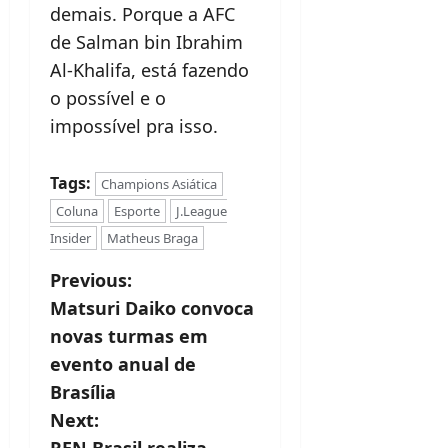
demais. Porque a AFC
de Salman bin Ibrahim
Al-Khalifa, está fazendo
o possível e o
impossível pra isso.
Tags:
Champions Asiática
Coluna
Esporte
J.League
Insider
Matheus Braga
P
Previous:
Matsuri Daiko convoca
o
novas turmas em
s
evento anual de
t
Brasília
Next:
n
REN Brasil realiza