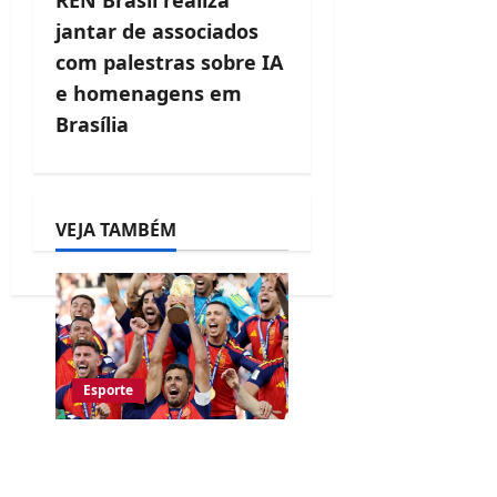
a
jantar de associados
v
com palestras sobre IA
e homenagens em
i
Brasília
g
a
t
VEJA TAMBÉM
i
o
n
Esporte
Espanha é Bicampeã
do Mundo ao vencer