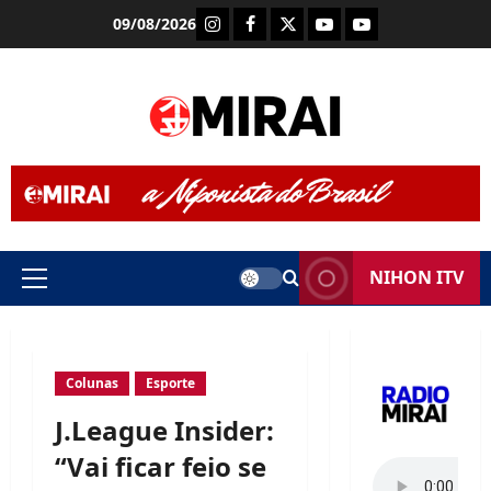
Skip
Instagram
Facebook
X
Youtube (Rádio Mira
Youtube (TV Mi
09/08/2026
to
content
NIHON ITV
Primary
Menu
Colunas
Esporte
J.League Insider:
“Vai ficar feio se