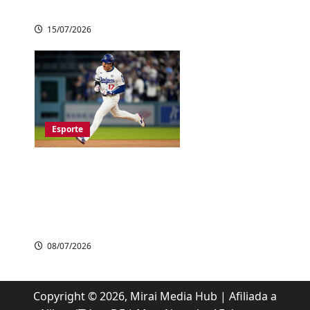
título no domingo
15/07/2026
Esporte
Shohei Ohtani
atinge 300 home
runs na carreira e
faz história na MLB
08/07/2026
Copyright © 2026, Mirai Media Hub | Afiliada a