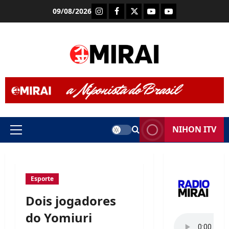
Skip
Instagram
Facebook
X
Youtube (Rádio Mira
Youtube (TV Mi
09/08/2026
to
content
NIHON ITV
Primary
Menu
Esporte
Dois jogadores
do Yomiuri