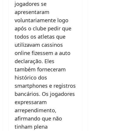
jogadores se
apresentaram
voluntariamente logo
após o clube pedir que
todos os atletas que
utilizavam cassinos
online fizessem a auto
declaração. Eles
também forneceram
histórico dos
smartphones e registros
bancários. Os jogadores
expressaram
arrependimento,
afirmando que não
tinham plena