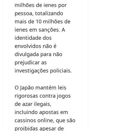
milhões de ienes por
pessoa, totalizando
mais de 10 milhões de
ienes em sanções. A
identidade dos
envolvidos não é
divulgada para não
prejudicar as
investigações policiais.
O Japão mantém leis
rigorosas contra jogos
de azar ilegais,
incluindo apostas em
cassinos online, que são
proibidas apesar de