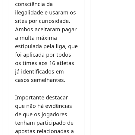
consciência da
ilegalidade e usaram os
sites por curiosidade.
Ambos aceitaram pagar
a multa máxima
estipulada pela liga, que
foi aplicada por todos
os times aos 16 atletas
já identificados em
casos semelhantes.
Importante destacar
que não há evidências
de que os jogadores
tenham participado de
apostas relacionadas a