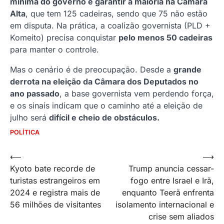
mínima do governo é garantir a maioria na Câmara
Alta
, que tem 125 cadeiras, sendo que 75 não estão
em disputa. Na prática, a coalizão governista (PLD +
Komeito) precisa conquistar
pelo menos 50 cadeiras
para manter o controle.
Mas o cenário é de preocupação. Desde a
grande
derrota na eleição da Câmara dos Deputados no
ano passado
, a base governista vem perdendo força,
e os sinais indicam que o caminho até a eleição de
julho será
difícil e cheio de obstáculos.
POLÍTICA
Navegação
⟵
⟶
Kyoto bate recorde de
Trump anuncia cessar-
de
turistas estrangeiros em
fogo entre Israel e Irã,
Post
2024 e registra mais de
enquanto Teerã enfrenta
56 milhões de visitantes
isolamento internacional e
crise sem aliados