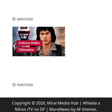
derrota para a
Noruega
06/07/2026
Cultura Otaku
Tokusatsu
Morre aos 64 anos
Hikaru Kurosaki, o
eterno Jaspion
03/07/2026
Copyright © 2026, Mirai Media Hub | Afiliada a
Nihon iTV no DF
|
MoreNews
by AF themes.