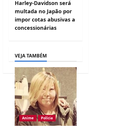
Harley-Davidson será
a
multada no Japão por
v
impor cotas abusivas a
concessionárias
i
g
a
VEJA TAMBÉM
t
i
o
n
Anime
Polícia