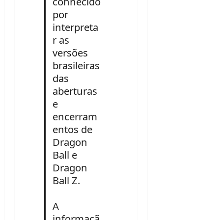
conhecido
por
interpreta
r as
versões
brasileiras
das
aberturas
e
encerram
entos de
Dragon
Ball e
Dragon
Ball Z.
A
informaçã