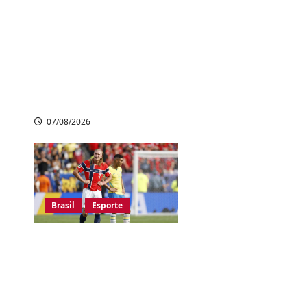
Dubladora de
Evangelion denuncia
uso ilegal de sua voz
por IA e cobra leis
mais rígidas no
Japão
07/08/2026
Brasil
Esporte
Algoz do Japão,
Brasil também é
eliminado da Copa
do Mundo 2026 após