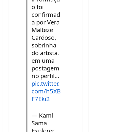
o foi
confirmad
a por Vera
Malteze
Cardoso,
sobrinha
do artista,
em uma
postagem
no perfil…
pic.twitter.
com/h5XB
F7Eki2
— Kami
Sama
Explorer