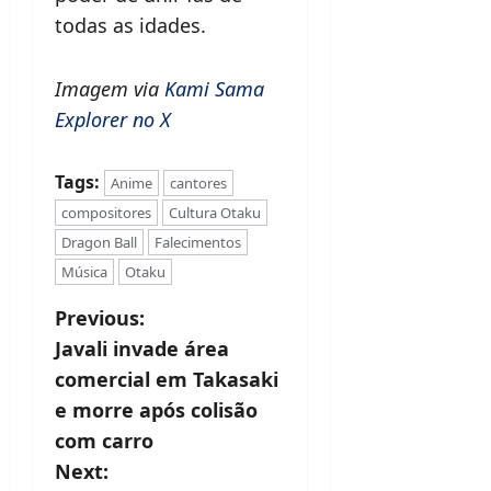
todas as idades.
Imagem via
Kami Sama
Explorer no X
Tags:
Anime
cantores
compositores
Cultura Otaku
Dragon Ball
Falecimentos
Música
Otaku
P
Previous:
Javali invade área
o
comercial em Takasaki
s
e morre após colisão
t
com carro
Next:
n