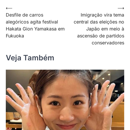
Navegação
⟵
⟶
Desfile de carros
Imigração vira tema
de
alegóricos agita festival
central das eleições no
Post
Hakata Gion Yamakasa em
Japão em meio à
Fukuoka
ascensão de partidos
conservadores
Veja Também