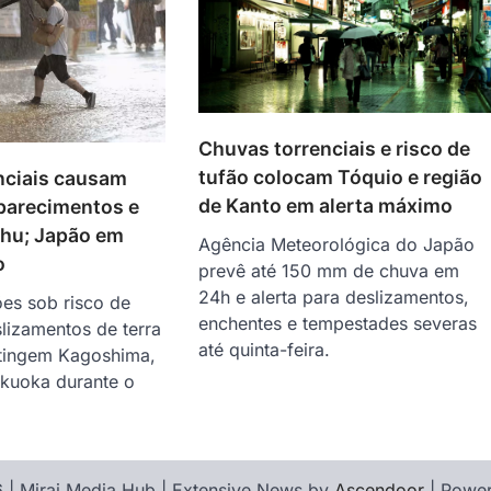
Chuvas torrenciais e risco de
tufão colocam Tóquio e região
nciais causam
de Kanto em alerta máximo
parecimentos e
hu; Japão em
Agência Meteorológica do Japão
o
prevê até 150 mm de chuva em
24h e alerta para deslizamentos,
ões sob risco de
enchentes e tempestades severas
lizamentos de terra
até quinta-feira.
tingem Kagoshima,
kuoka durante o
 | Mirai Media Hub | Extensive News by
Ascendoor
| Powe