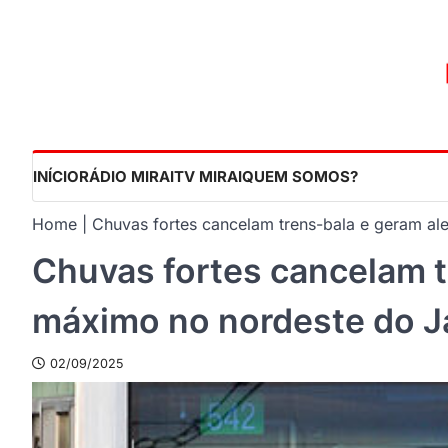
Skip
to
content
INÍCIO
RÁDIO MIRAI
TV MIRAI
QUEM SOMOS?
Home
Chuvas fortes cancelam trens-bala e geram al
Chuvas fortes cancelam t
máximo no nordeste do 
02/09/2025