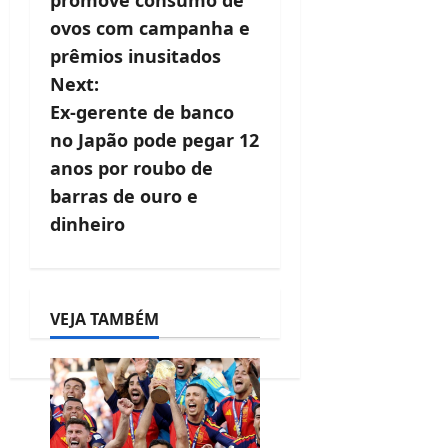
s
ovos com campanha e
t
prêmios inusitados
Next:
n
Ex-gerente de banco
a
no Japão pode pegar 12
v
anos por roubo de
barras de ouro e
i
dinheiro
g
a
t
VEJA TAMBÉM
i
o
n