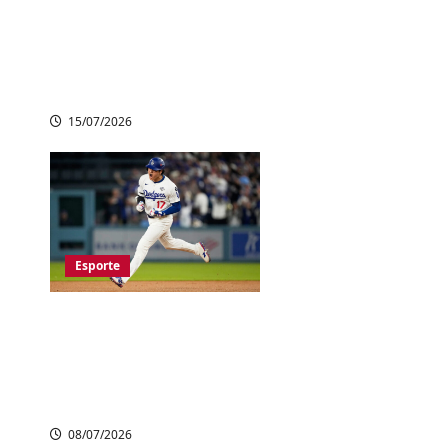
Copa do Mundo
2026: Espanha e
Argentina decidem o
título no domingo
15/07/2026
Esporte
Shohei Ohtani
atinge 300 home
runs na carreira e
faz história na MLB
08/07/2026