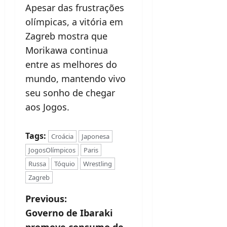
Apesar das frustrações
olímpicas, a vitória em
Zagreb mostra que
Morikawa continua
entre as melhores do
mundo, mantendo vivo
seu sonho de chegar
aos Jogos.
Tags:
Croácia
Japonesa
JogosOlímpicos
Paris
Russa
Tóquio
Wrestling
Zagreb
P
Previous:
Governo de Ibaraki
o
promove consumo de