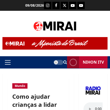
Skip
Instagram
Facebook
X
Youtube (Rádio Mira
Youtube (TV Mi
09/08/2026
to
content
NIHON ITV
Primary
Menu
Mundo
Como ajudar
crianças a lidar