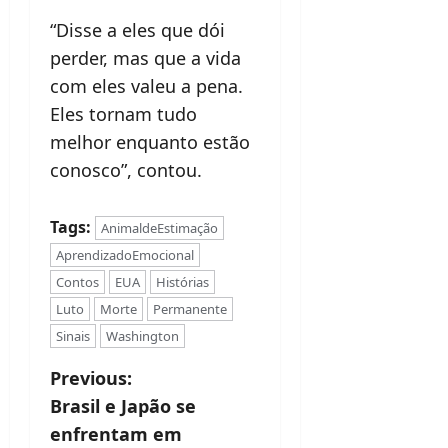
“Disse a eles que dói
perder, mas que a vida
com eles valeu a pena.
Eles tornam tudo
melhor enquanto estão
conosco”, contou.
Tags:
AnimaldeEstimação
AprendizadoEmocional
Contos
EUA
Histórias
Luto
Morte
Permanente
Sinais
Washington
P
Previous:
Brasil e Japão se
o
enfrentam em