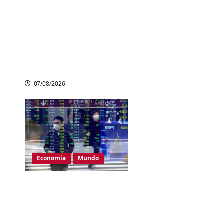
Ataque a tiros em
escola na Tailândia
deixa pelo menos
seis mortos e vários
feridos
07/08/2026
Economia
Mundo
Bolsas asiáticas
operam em alta,
mas Coreia do Sul