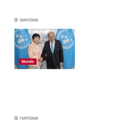
recua com temores
em IA
20/07/2026
Mundo
Governadora de
Tóquio se reúne com
chefe da ONU e
avança acordo
universitário
15/07/2026