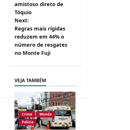
s
amistoso direto de
t
Tóquio
Next:
n
Regras mais rígidas
a
reduzem em 44% o
v
número de resgates
no Monte Fuji
i
g
a
VEJA TAMBÉM
t
i
o
Crime
Mundo
n
Polícia