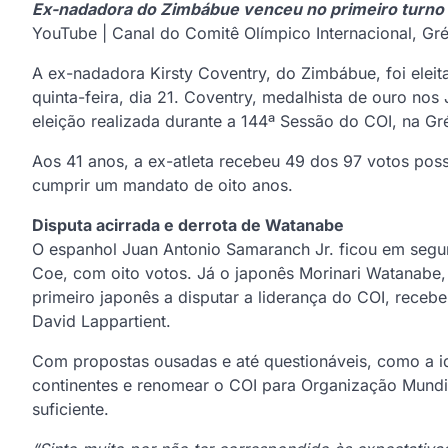
Ex-nadadora do Zimbábue venceu no primeiro turno e s
YouTube | Canal do Comitê Olímpico Internacional, Gr
A ex-nadadora Kirsty Coventry, do Zimbábue, foi eleit
quinta-feira, dia 21. Coventry, medalhista de ouro no
eleição realizada durante a 144ª Sessão do COI, na Gr
Aos 41 anos, a ex-atleta recebeu 49 dos 97 votos possí
cumprir um mandato de oito anos.
Disputa acirrada e derrota de Watanabe
O espanhol Juan Antonio Samaranch Jr. ficou em segun
Coe, com oito votos. Já o japonês Morinari Watanabe, 
primeiro japonês a disputar a liderança do COI, rece
David Lappartient.
Com propostas ousadas e até questionáveis, como a i
continentes e renomear o COI para Organização Mundi
suficiente.