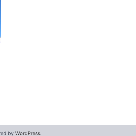
red by
WordPress
.