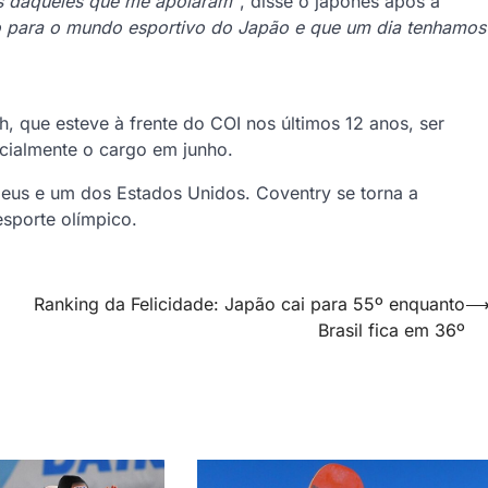
as daqueles que me apoiaram”
, disse o japonês após a
o para o mundo esportivo do Japão e que um dia tenhamos
 que esteve à frente do COI nos últimos 12 anos, ser
icialmente o cargo em junho.
peus e um dos Estados Unidos. Coventry se torna a
esporte olímpico.
Ranking da Felicidade: Japão cai para 55º enquanto
Brasil fica em 36º