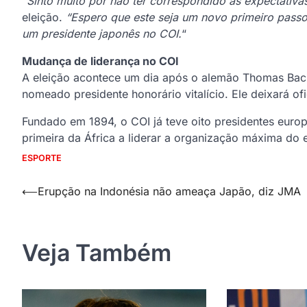
“Sinto muito por não ter correspondido às expectativ
eleição.
“Espero que este seja um novo primeiro pass
um presidente japonês no COI.
“
Mudança de liderança no COI
A eleição acontece um dia após o alemão Thomas Bach,
nomeado presidente honorário vitalício. Ele deixará of
Fundado em 1894, o COI já teve oito presidentes euro
primeira da África a liderar a organização máxima do 
ESPORTE
Navegação
⟵
Erupção na Indonésia não ameaça Japão, diz JMA
de
Post
Veja Também