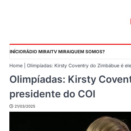
Skip
to
content
INÍCIO
RÁDIO MIRAI
TV MIRAI
QUEM SOMOS?
Home
Olimpíadas: Kirsty Coventry do Zimbábue é ele
Olimpíadas: Kirsty Coven
presidente do COI
21/03/2025