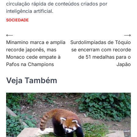
circulação rápida de conteúdos criados por
inteligência artificial.
SOCIEDADE
Navegação
⟵
⟶
Minamino marca e amplia
Surdolimpíadas de Tóquio
de
recorde japonês, mas
se encerram com recorde
Post
Monaco cede empate à
de 51 medalhas para o
Pafos na Champions
Japão
Veja Também