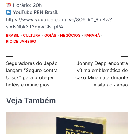
Horário: 20h
YouTube REN Brasil:
https://www.youtube.com/live/8O6DiY_9mKw?
si=NNbkXT3qywCNTpPA
BRASIL
CULTURA
GOIÁS
NEGÓCIOS
PARANÁ
RIO DE JANEIRO
Navegação
⟵
⟶
Seguradoras do Japão
Johnny Depp encontra
de
lançam “Seguro contra
vítima emblemática do
Post
Ursos” para proteger
caso Minamata durante
hotéis e municípios
visita ao Japão
Veja Também