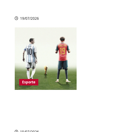
Argentina na
prorrogação
19/07/2026
Esporte
Copa do Mundo
2026: Espanha e
Argentina decidem o
título no domingo
15/07/2026