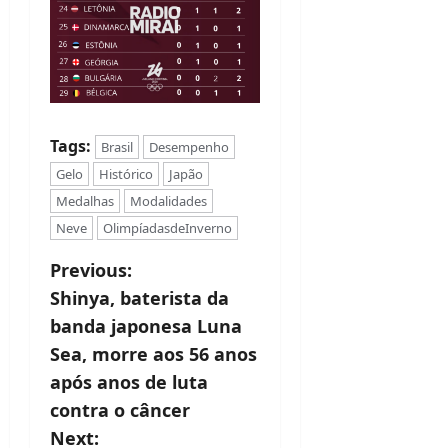
Tags:
Brasil
Desempenho
Gelo
Histórico
Japão
Medalhas
Modalidades
Neve
OlimpíadasdeInverno
P
Previous:
Shinya, baterista da
o
banda japonesa Luna
s
Sea, morre aos 56 anos
t
após anos de luta
contra o câncer
n
Next: