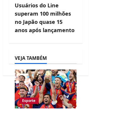
a
Usuários do Line
v
superam 100 milhões
no Japão quase 15
i
anos após lançamento
g
a
t
VEJA TAMBÉM
i
o
n
Esporte
Espanha é Bicampeã
do Mundo ao vencer