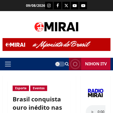
Skip
Instagram
Facebook
X
Youtube (Rádio Mira
Youtube (TV Mi
09/08/2026
to
content
NIHON ITV
Primary
Menu
Esporte
Eventos
Brasil conquista
ouro inédito nas