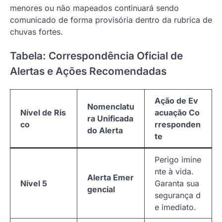
menores ou não mapeados continuará sendo
comunicado de forma provisória dentro da rubrica de
chuvas fortes.
Tabela: Correspondência Oficial de
Alertas e Ações Recomendadas
Ação de Ev
Nomenclatu
Nível de Ris
acuação Co
ra Unificada
co
rresponden
do Alerta
te
Perigo imine
nte à vida.
Alerta Emer
Nível 5
Garanta sua
gencial
segurança d
e imediato.