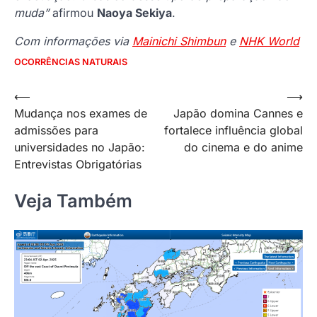
muda”
afirmou
Naoya Sekiya
.
Com informações via
Mainichi Shimbun
e
NHK World
OCORRÊNCIAS NATURAIS
Navegação
⟵
⟶
Mudança nos exames de
Japão domina Cannes e
de
admissões para
fortalece influência global
Post
universidades no Japão:
do cinema e do anime
Entrevistas Obrigatórias
Veja Também