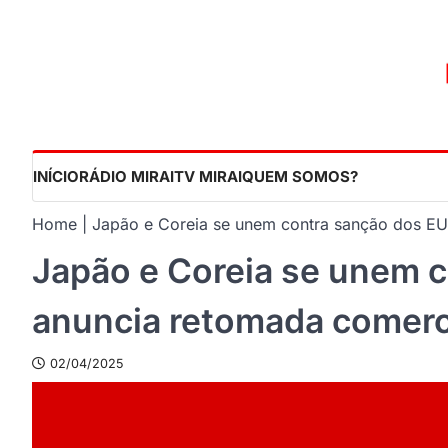
Skip
to
content
INÍCIO
RÁDIO MIRAI
TV MIRAI
QUEM SOMOS?
Home
Japão e Coreia se unem contra sanção dos EU
Japão e Coreia se unem 
anuncia retomada comerc
02/04/2025