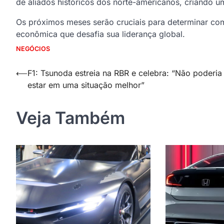
de aliados históricos dos norte-americanos, criando u
Os próximos meses serão cruciais para determinar co
econômica que desafia sua liderança global.
NEGÓCIOS
Navegação
⟵
F1: Tsunoda estreia na RBR e celebra: “Não poderia
estar em uma situação melhor”
de
Post
Veja Também