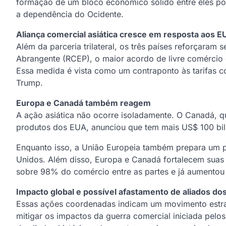
formação de um bloco econômico sólido entre eles pode
a dependência do Ocidente.
Aliança comercial asiática cresce em resposta aos E
Além da parceria trilateral, os três países reforçara
Abrangente (RCEP), o maior acordo de livre comércio d
Essa medida é vista como um contraponto às tarifas 
Trump.
Europa e Canadá também reagem
A ação asiática não ocorre isoladamente. O Canadá, q
produtos dos EUA, anunciou que tem mais US$ 100 bilh
Enquanto isso, a União Europeia também prepara um 
Unidos. Além disso, Europa e Canadá fortalecem suas 
sobre 98% do comércio entre as partes e já aumento
Impacto global e possível afastamento de aliados do
Essas ações coordenadas indicam um movimento estrat
mitigar os impactos da guerra comercial iniciada pelo