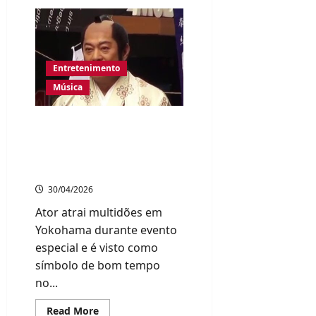
Festival
Vivid
Sydney
ilumina
a
cidade
com
Entretenimento
shows
de
Música
luzes
e
atrações
culturais
Ken Matsudaira dança
“Matsuken Samba II” a 15
metros de altura e anima
parque no Japão
30/04/2026
Ator atrai multidões em
Yokohama durante evento
especial e é visto como
símbolo de bom tempo
no...
Read
Read More