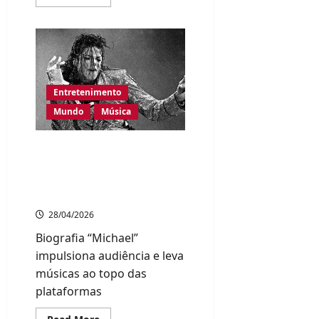
more
about
Ken
Matsudaira
dança
“Matsuken
Samba
II”
a
Entretenimento
15
metros
Mundo
Música
de
altura
e
anima
Filme sobre Michael
parque
no
Jackson faz streams do
Japão
artista dispararem nos
EUA
28/04/2026
Biografia “Michael”
impulsiona audiência e leva
músicas ao topo das
plataformas
Read