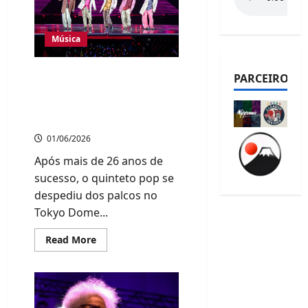
de
posts
Música
Grupo Arashi encerra
PARCEIROS
carreira histórica com
show emocionante em
Tóquio
01/06/2026
Após mais de 26 anos de
sucesso, o quinteto pop se
despediu dos palcos no
Tokyo Dome...
Read
Read More
more
about
Grupo
Arashi
encerra
carreira
histórica