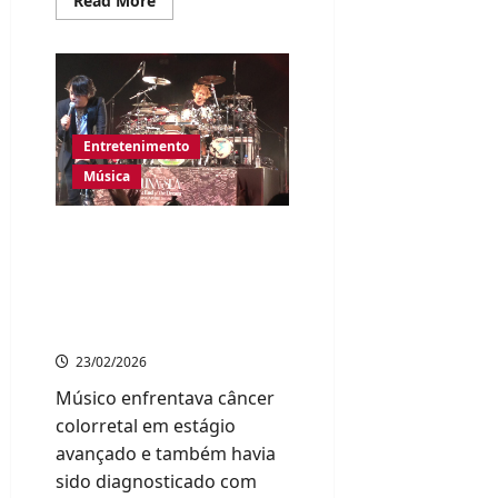
Read More
more
about
Filme
sobre
Michael
Jackson
faz
streams
do
Entretenimento
artista
dispararem
Música
nos
EUA
Shinya, baterista da
banda japonesa Luna
Sea, morre aos 56 anos
após anos de luta contra
o câncer
23/02/2026
Músico enfrentava câncer
colorretal em estágio
avançado e também havia
sido diagnosticado com