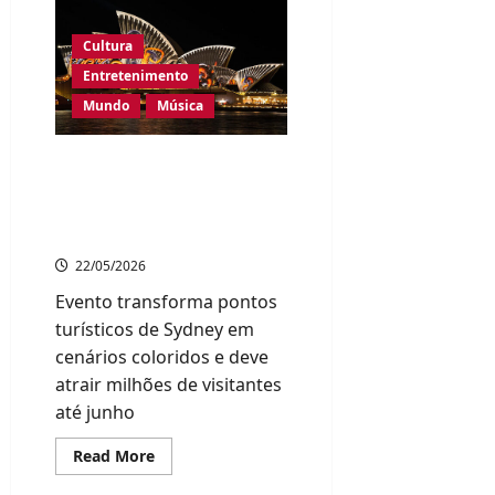
Rollins,
lenda
do
Cultura
jazz
e
Entretenimento
um
dos
Mundo
Música
maiores
saxofonistas
da
Festival Vivid Sydney
história
ilumina a cidade com
shows de luzes e atrações
culturais
22/05/2026
Evento transforma pontos
turísticos de Sydney em
cenários coloridos e deve
atrair milhões de visitantes
até junho
Read
Read More
more
about