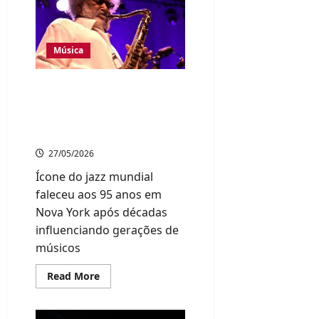
com
show
emocionante
em
Tóquio
Música
Morre Sonny Rollins,
lenda do jazz e um dos
maiores saxofonistas da
história
27/05/2026
Ícone do jazz mundial
faleceu aos 95 anos em
Nova York após décadas
influenciando gerações de
músicos
Read
Read More
more
about
Morre
Sonny