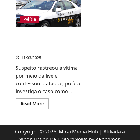
da
polícia
revela
que
Polícia
jovem
levou
30
facadas
Assassinato em Tóquio:
nomes da vítima e do
criminoso são revelados
11/03/2025
Suspeito rastreou a vítima
por meio da live e
confessou o ataque; polícia
investiga o caso como...
Read
Read More
more
about
Assassinato
em
Tóquio:
nomes
Copyright © 2026, Mirai Media Hub | Afiliada a
da
vítima
Nihon iTV no DF
|
MoreNews
by AF themes.