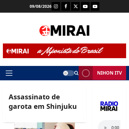
Skip
Instagram
Facebook
X
Youtube (Rádio Mira
Youtube (TV Mi
09/08/2026
to
content
NIHON ITV
Primary
Menu
Assassinato de
garota em Shinjuku