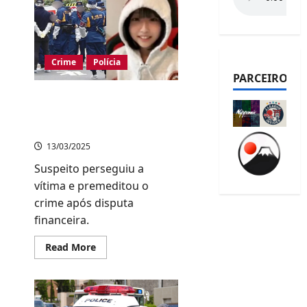
Crime
Polícia
PARCEIROS
Caso Ai Mogami: Autópsia
da polícia revela que
jovem levou 30 facadas
13/03/2025
Suspeito perseguiu a
vítima e premeditou o
crime após disputa
financeira.
Read
Read More
more
about
Caso
Ai
Mogami:
Autópsia