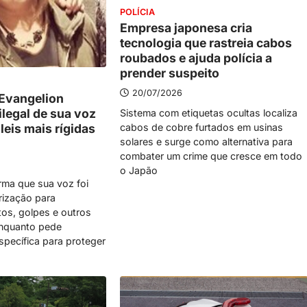
POLÍCIA
Empresa japonesa cria
tecnologia que rastreia cabos
roubados e ajuda polícia a
prender suspeito
20/07/2026
 Evangelion
ilegal de sua voz
Sistema com etiquetas ocultas localiza
 leis mais rígidas
cabos de cobre furtados em usinas
solares e surge como alternativa para
combater um crime que cresce em todo
o Japão
rma que sua voz foi
rização para
tos, golpes e outros
enquanto pede
pecífica para proteger