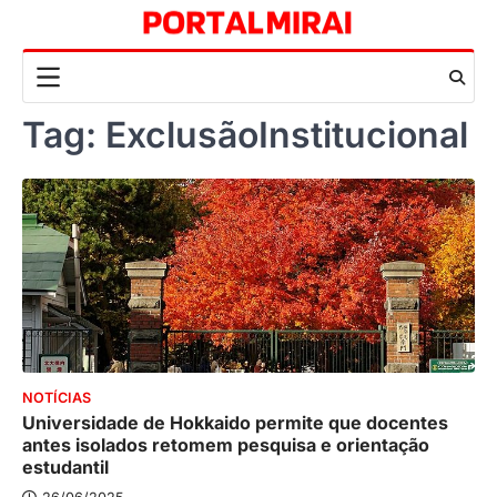
Skip
to
content
Tag:
ExclusãoInstitucional
NOTÍCIAS
Universidade de Hokkaido permite que docentes
antes isolados retomem pesquisa e orientação
estudantil