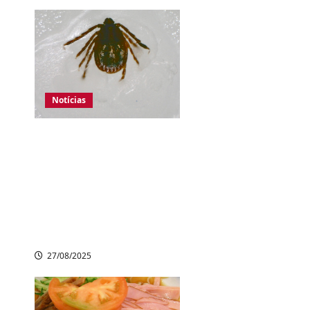
Notícias
Japão registra
aumento de casos
de febre grave
transmitida por
carrapatos; 10
mortes confirmadas
27/08/2025