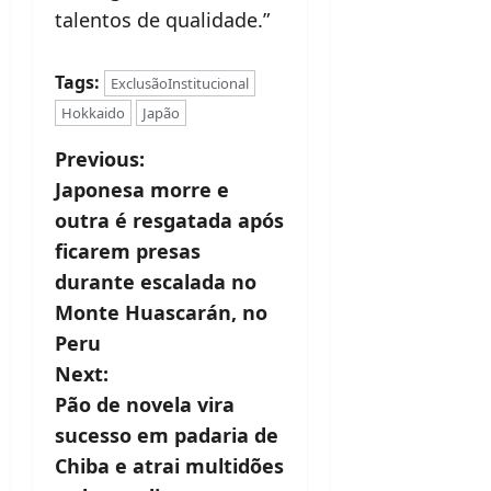
talentos de qualidade.”
Tags:
ExclusãoInstitucional
Hokkaido
Japão
P
Previous:
Japonesa morre e
o
outra é resgatada após
s
ficarem presas
t
durante escalada no
Monte Huascarán, no
n
Peru
a
Next:
v
Pão de novela vira
sucesso em padaria de
i
Chiba e atrai multidões
g