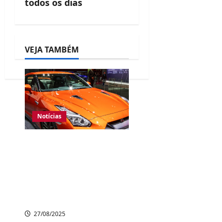
todos os dias
a
t
i
VEJA TAMBÉM
o
n
Notícias
Nissan encerra
produção do
esportivo GT-R após
18 anos, mas
promete retorno
27/08/2025