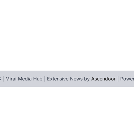
 | Mirai Media Hub | Extensive News by
Ascendoor
| Powe