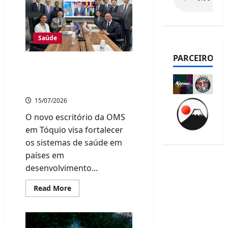
de
posts
Saúde
PARCEIROS
Escritório da OMS em
Tóquio é inaugurado para
fortalecer saúde global
15/07/2026
O novo escritório da OMS
em Tóquio visa fortalecer
os sistemas de saúde em
países em
desenvolvimento...
Read
Read More
more
about
Escritório
da
OMS