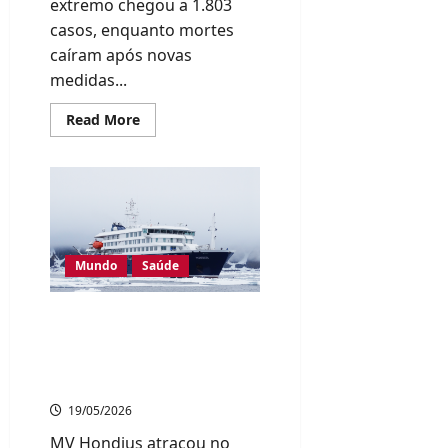
extremo chegou a 1.803
casos, enquanto mortes
caíram após novas
medidas...
Read
Read More
more
about
Japão
registra
recorde
de
casos
de
insolação
no
Mundo
Saúde
trabalho
em
2025
Navio de cruzeiro com
surto mortal de
hantavírus chega a
Roterdã para desinfecção
19/05/2026
MV Hondius atracou no