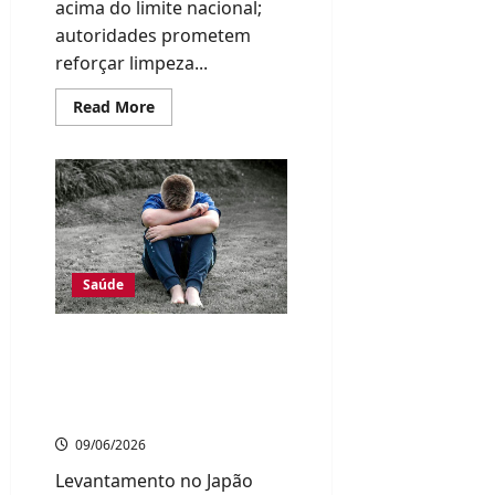
acima do limite nacional;
autoridades prometem
reforçar limpeza...
Read
Read More
more
about
Inspeção
encontra
níveis
elevados
de
ácaros
em
quase
metade
Saúde
das
escolas
públicas
avaliadas
Pesquisa revela que
em
efeitos do bullying podem
cidade
japonesa
durar décadas após o fim
das agressões
09/06/2026
Levantamento no Japão