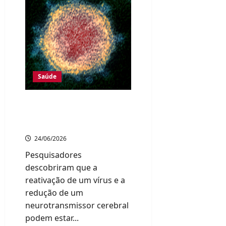
em
Tóquio
é
inaugurado
para
fortalecer
saúde
global
Saúde
Estudo no Japão identifica
possível causa da fadiga e
depressão na Covid longa
24/06/2026
Pesquisadores
descobriram que a
reativação de um vírus e a
redução de um
neurotransmissor cerebral
podem estar...