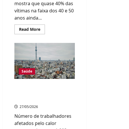
mostra que quase 40% das
vítimas na faixa dos 40 e 50
anos ainda...
Read
Read More
more
about
Pesquisa
revela
que
efeitos
do
bullying
podem
durar
Saúde
décadas
após
o
fim
Japão registra recorde de
das
casos de insolação no
agressões
trabalho em 2025
27/05/2026
Número de trabalhadores
afetados pelo calor