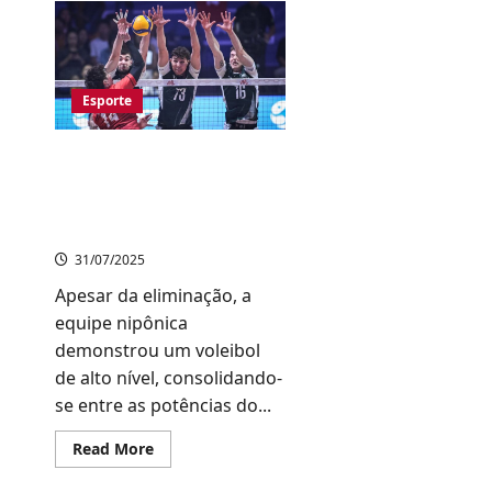
decisivo:
Japão
enfrentará
a
Turquia
na
Esporte
semifinal
do
Mundial
de
VNL Masculina 2025:
Vôlei
Feminino
Japão cai diante da
Polônia nas Quartas de
Final
31/07/2025
Apesar da eliminação, a
equipe nipônica
demonstrou um voleibol
de alto nível, consolidando-
se entre as potências do...
Read
Read More
more
about