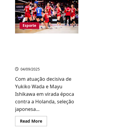
na
fase
de
grupos
do
Mundial
Esporte
de
Vôlei
Masculino;
Brasil
Jogo decisivo: Japão
também
enfrentará a Turquia na
decepciona
semifinal do Mundial de
Vôlei Feminino
04/09/2025
Com atuação decisiva de
Yukiko Wada e Mayu
Ishikawa em virada época
contra a Holanda, seleção
japonesa...
Read
Read More
more
about
Jogo