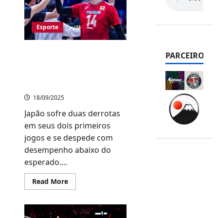
Esporte
Japão é eliminado na fase
PARCEIROS
de grupos do Mundial de
Vôlei Masculino; Brasil
também decepciona
18/09/2025
Japão sofre duas derrotas
em seus dois primeiros
jogos e se despede com
desempenho abaixo do
esperado....
Read
Read More
more
about
Japão
é
eliminado