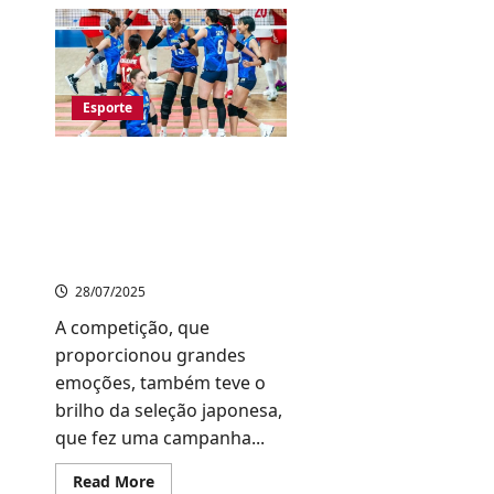
VNL
Masculina
2025:
Japão
cai
diante
da
Esporte
Polônia
nas
Quartas
de
Itália Conquista o
Final
Tricampeonato da VNL
Feminina 2025; Japão
brilha, mas fica no 4º
Lugar
28/07/2025
A competição, que
proporcionou grandes
emoções, também teve o
brilho da seleção japonesa,
que fez uma campanha...
Read
Read More