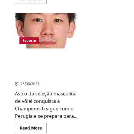
more
about
Vitória
sofrida
na
VNL
e
recorde
de
audiência
Esporte
na
Rádio
Mirai
Yūki Ishikawa retorna ao
Japão após temporada
histórica com título
inédito na Europa
25/06/2025
Astro da seleção masculina
de vôlei conquista a
Champions League com o
Perugia e se prepara para...
Read
Read More
more