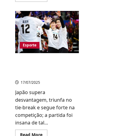
more
about
Itália
Conquista
o
Tricampeonato
da
VNL
Feminina
2025;
Japão
Esporte
brilha,
mas
fica
no
Vitória sofrida na VNL e
4º
recorde de audiência na
Lugar
Rádio Mirai
17/07/2025
Japão supera
desvantagem, triunfa no
tie-break e segue forte na
competição; a partida foi
insana de tal...
Read
Read More