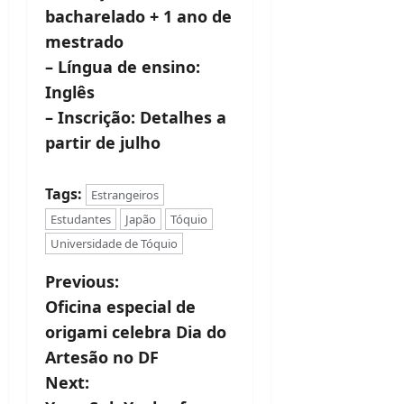
bacharelado + 1 ano de
mestrado
– Língua de ensino:
Inglês
– Inscrição: Detalhes a
partir de julho
Tags:
Estrangeiros
Estudantes
Japão
Tóquio
Universidade de Tóquio
P
Previous:
Oficina especial de
o
origami celebra Dia do
s
Artesão no DF
t
Next: