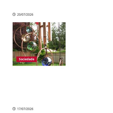
aprimorar pesquisas
20/07/2026
Sociedade
Trilha com 2 mil
sinos de vento
encanta visitantes
em vale de
cachoeiras no Japão
17/07/2026