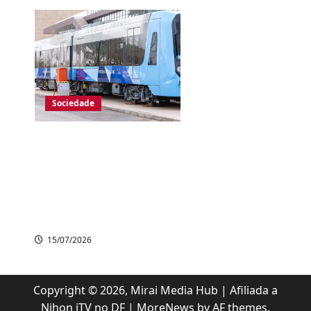
Sociedade
Japão colocará em
operação primeiro
trem híbrido movido
a hidrogênio em
2027
15/07/2026
Copyright © 2026, Mirai Media Hub | Afiliada a
Nihon iTV no DF
|
MoreNews
by AF themes.