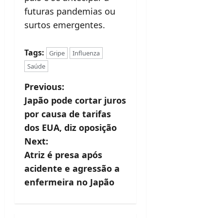
futuras pandemias ou
surtos emergentes.
Tags:
Gripe
Influenza
Saúde
P
Previous:
Japão pode cortar juros
o
por causa de tarifas
s
dos EUA, diz oposição
t
Next:
Atriz é presa após
n
acidente e agressão a
a
enfermeira no Japão
v
i