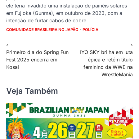
ele teria invadido uma instalação de painéis solares
em Fujioka (Gunma), em outubro de 2023, com a
intenção de furtar cabos de cobre.
COMUNIDADE BRASILEIRA NO JAPÃO
POLÍCIA
Navegação
⟵
⟶
Primeiro dia do Spring Fun
IYO SKY brilha em luta
de
Fest 2025 encerra em
épica e retém título
Post
Kosai
feminino da WWE na
WrestleMania
Veja Também