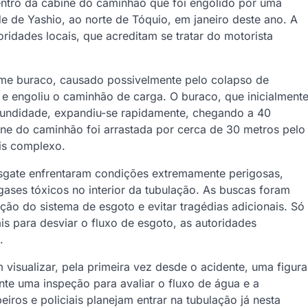
ntro da cabine do caminhão que foi engolido por uma
e de Yashio, ao norte de Tóquio, em janeiro deste ano. A
toridades locais, que acreditam se tratar do motorista
me buraco, causado possivelmente pelo colapso de
 e engoliu o caminhão de carga. O buraco, que inicialment
ofundidade, expandiu-se rapidamente, chegando a 40
ine do caminhão foi arrastada por cerca de 30 metros pelo
is complexo.
sgate enfrentaram condições extremamente perigosas,
ases tóxicos no interior da tubulação. As buscas foram
ação do sistema de esgoto e evitar tragédias adicionais. Só
s para desviar o fluxo de esgoto, as autoridades
.
visualizar, pela primeira vez desde o acidente, uma figura
te uma inspeção para avaliar o fluxo de água e a
ros e policiais planejam entrar na tubulação já nesta