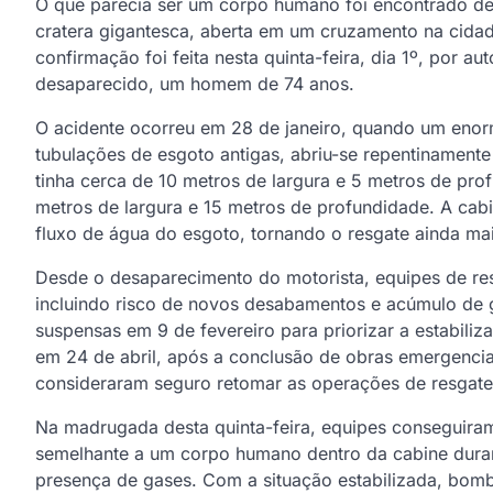
O que parecia ser um corpo humano foi encontrado de
cratera gigantesca, aberta em um cruzamento na cidad
confirmação foi feita nesta quinta-feira, dia 1º, por au
desaparecido, um homem de 74 anos.
O acidente ocorreu em 28 de janeiro, quando um enor
tubulações de esgoto antigas, abriu-se repentinamente
tinha cerca de 10 metros de largura e 5 metros de pr
metros de largura e 15 metros de profundidade. A cab
fluxo de água do esgoto, tornando o resgate ainda ma
Desde o desaparecimento do motorista, equipes de re
incluindo risco de novos desabamentos e acúmulo de g
suspensas em 9 de fevereiro para priorizar a estabiliz
em 24 de abril, após a conclusão de obras emergenciai
consideraram seguro retomar as operações de resgate
Na madrugada desta quinta-feira, equipes conseguiram 
semelhante a um corpo humano dentro da cabine duran
presença de gases. Com a situação estabilizada, bombei