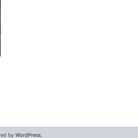
red by
WordPress
.