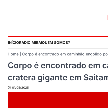
Skip
to
content
INÍCIO
RÁDIO MIRAI
QUEM SOMOS?
Home
Corpo é encontrado em caminhão engolido por
Corpo é encontrado em c
cratera gigante em Saita
01/05/2025