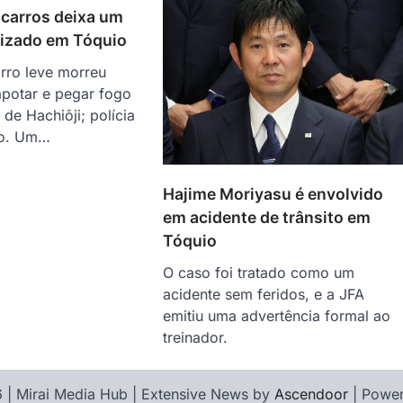
 carros deixa um
izado em Tóquio
arro leve morreu
apotar e pegar fogo
de Hachiōji; polícia
so. Um…
Hajime Moriyasu é envolvido
em acidente de trânsito em
Tóquio
O caso foi tratado como um
acidente sem feridos, e a JFA
emitiu uma advertência formal ao
treinador.
 | Mirai Media Hub | Extensive News by
Ascendoor
| Powe