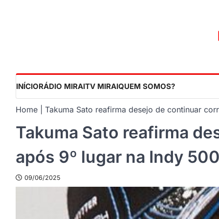
Skip
to
content
INÍCIO
RÁDIO MIRAI
TV MIRAI
QUEM SOMOS?
Home
Takuma Sato reafirma desejo de continuar cor
Takuma Sato reafirma des
após 9º lugar na Indy 50
09/06/2025