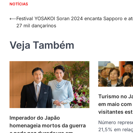
NOTÍCIAS
Navegação
⟵
Festival YOSAKOI Soran 2024 encanta Sapporo e at
27 mil dançarinos
de
Post
Veja Também
Turismo no J
em maio com 
visitantes es
Imperador do Japão
Número repres
homenageia mortos da guerra
21,5% em rela