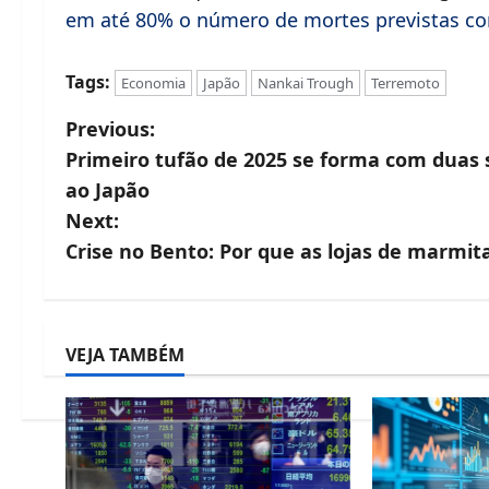
em até 80% o número de mortes previstas c
Tags:
Economia
Japão
Nankai Trough
Terremoto
P
Previous:
Primeiro tufão de 2025 se forma com duas 
o
ao Japão
s
Next:
t
Crise no Bento: Por que as lojas de marmi
n
a
VEJA TAMBÉM
v
i
g