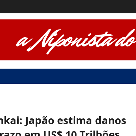
kai: Japão estima danos
razo em US$ 10 Trilhões