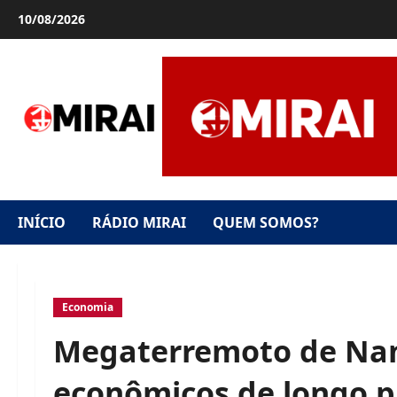
Skip
10/08/2026
to
content
INÍCIO
RÁDIO MIRAI
QUEM SOMOS?
Economia
Megaterremoto de Nan
econômicos de longo p