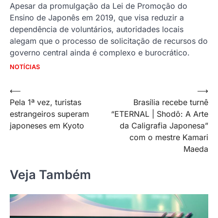
Apesar da promulgação da Lei de Promoção do
Ensino de Japonês em 2019, que visa reduzir a
dependência de voluntários, autoridades locais
alegam que o processo de solicitação de recursos do
governo central ainda é complexo e burocrático.
NOTÍCIAS
Navegação
⟵
⟶
Pela 1ª vez, turistas
Brasília recebe turnê
de
estrangeiros superam
“ETERNAL | Shodō: A Arte
Post
japoneses em Kyoto
da Caligrafia Japonesa”
com o mestre Kamari
Maeda
Veja Também