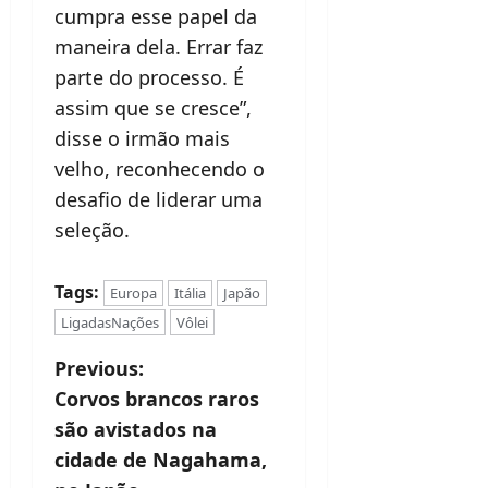
cumpra esse papel da
maneira dela. Errar faz
parte do processo. É
assim que se cresce”,
disse o irmão mais
velho, reconhecendo o
desafio de liderar uma
seleção.
Tags:
Europa
Itália
Japão
LigadasNações
Vôlei
P
Previous:
Corvos brancos raros
o
são avistados na
s
cidade de Nagahama,