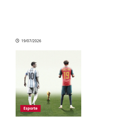
Espanha é Bicampeã
do Mundo ao vencer
Argentina na
prorrogação
19/07/2026
Esporte
Copa do Mundo
2026: Espanha e