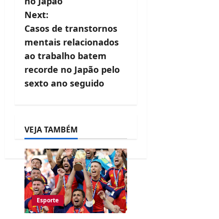
t
no Japão
Next:
n
Casos de transtornos
a
mentais relacionados
v
ao trabalho batem
recorde no Japão pelo
i
sexto ano seguido
g
a
t
VEJA TAMBÉM
i
o
n
Esporte