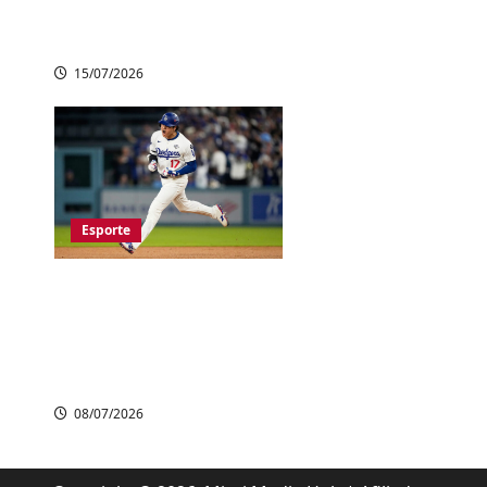
Argentina decidem o
título no domingo
15/07/2026
Esporte
Shohei Ohtani
atinge 300 home
runs na carreira e
faz história na MLB
08/07/2026