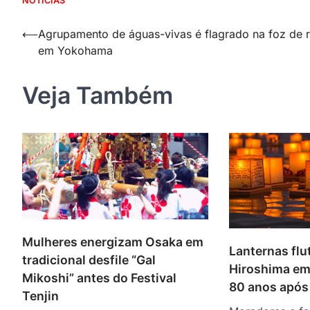
NOTÍCIAS
Navegação
⟵
Agrupamento de águas-vivas é flagrado na foz de r
em Yokohama
de
Post
Veja Também
Mulheres energizam Osaka em
Lanternas fl
tradicional desfile “Gal
Hiroshima em 
Mikoshi” antes do Festival
80 anos após
Tenjin