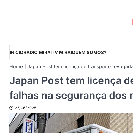
Skip
to
content
INÍCIO
RÁDIO MIRAI
TV MIRAI
QUEM SOMOS?
Home
Japan Post tem licença de transporte revogada
Japan Post tem licença d
falhas na segurança dos 
25/06/2025