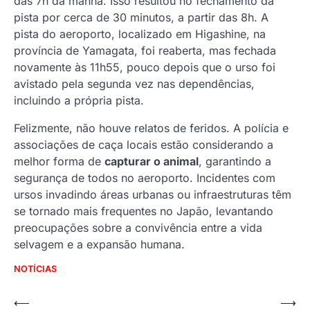
das 7h da manhã. Isso resultou no fechamento da
pista por cerca de 30 minutos, a partir das 8h. A
pista do aeroporto, localizado em Higashine, na
província de Yamagata, foi reaberta, mas fechada
novamente às 11h55, pouco depois que o urso foi
avistado pela segunda vez nas dependências,
incluindo a própria pista.
Felizmente, não houve relatos de feridos. A polícia e
associações de caça locais estão considerando a
melhor forma de
capturar o animal
, garantindo a
segurança de todos no aeroporto. Incidentes com
ursos invadindo áreas urbanas ou infraestruturas têm
se tornado mais frequentes no Japão, levantando
preocupações sobre a convivência entre a vida
selvagem e a expansão humana.
NOTÍCIAS
Navegação
⟵
⟶