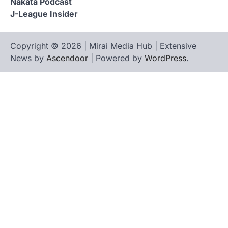
Nakata Podcast
J-League Insider
Copyright © 2026 | Mirai Media Hub | Extensive
News by
Ascendoor
| Powered by
WordPress
.