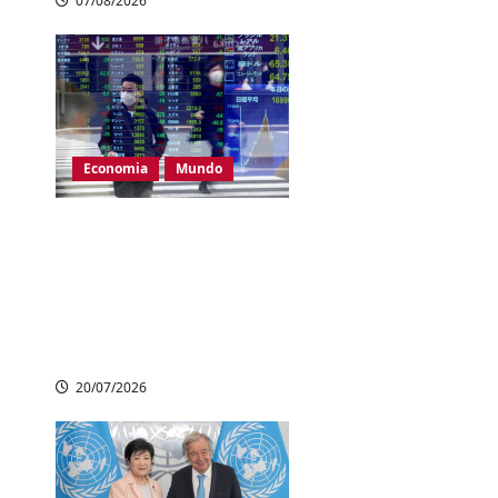
07/08/2026
Economia
Mundo
Bolsas asiáticas
operam em alta,
mas Coreia do Sul
recua com temores
em IA
20/07/2026