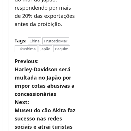
respondendo por mais
de 20% das exportações
antes da proibição.
Tags:
China
FrutosdoMar
Fukushima
Japão
Pequim
P
Previous:
Harley-Davidson será
o
multada no Japão por
s
impor cotas abusivas a
t
concessionárias
Next:
n
Museu do cão Akita faz
a
sucesso nas redes
v
sociais e atrai turistas