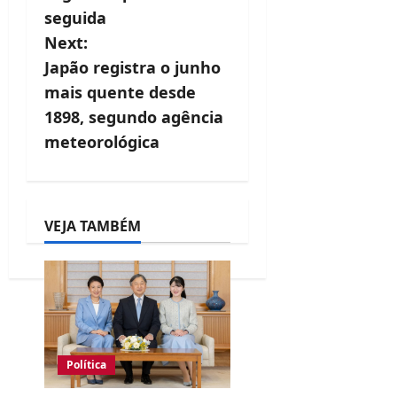
t
seguida
Next:
n
Japão registra o junho
a
mais quente desde
v
1898, segundo agência
meteorológica
i
g
a
VEJA TAMBÉM
t
i
o
n
Política