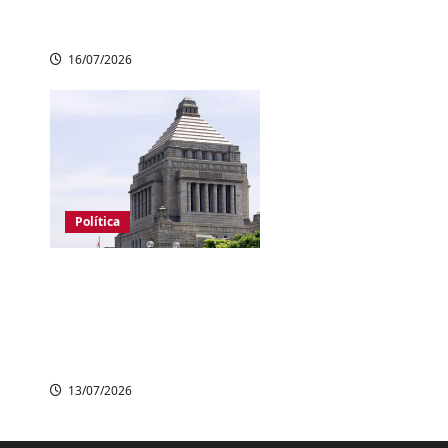
Obama e Kyoto até
Shin-Osaka
16/07/2026
Política
Japão aprova lei que
endurece regras
para redes sociais
durante eleições
13/07/2026