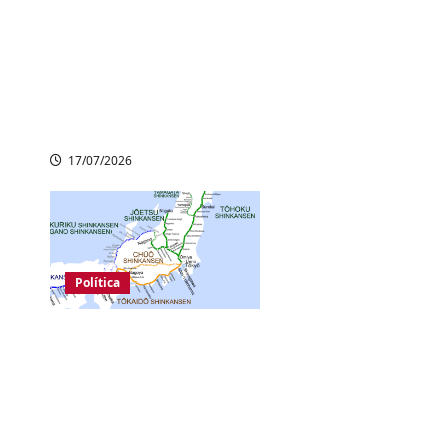
Família Imperial
Japonesa:
Parlamento aprova
revisão histórica da
Lei da Casa Imperial
17/07/2026
Política
Japão confirma
extensão do trem-
bala Hokuriku
Shinkansen por