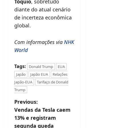
Tóquio
, sobretudo
diante do atual cenário
de incerteza econômica
global.
Com informações via
NHK
World
Tags:
Donald Trump
EUA
Japão
Japão EUA
Relações
Japão-EUA
Tarifaço de Donald
Trump
P
Previous:
Vendas da Tesla caem
o
13% e registram
s
segunda queda