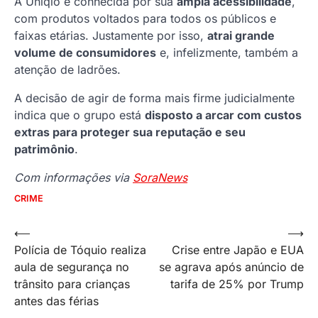
A Uniqlo é conhecida por sua
ampla acessibilidade
,
com produtos voltados para todos os públicos e
faixas etárias. Justamente por isso,
atrai grande
volume de consumidores
e, infelizmente, também a
atenção de ladrões.
A decisão de agir de forma mais firme judicialmente
indica que o grupo está
disposto a arcar com custos
extras para proteger sua reputação e seu
patrimônio
.
Com informações via
SoraNews
CRIME
Navegação
⟵
⟶
Polícia de Tóquio realiza
Crise entre Japão e EUA
de
aula de segurança no
se agrava após anúncio de
Post
trânsito para crianças
tarifa de 25% por Trump
antes das férias