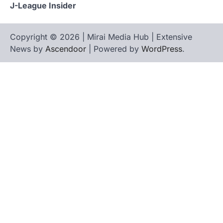
J-League Insider
Copyright © 2026 | Mirai Media Hub | Extensive
News by
Ascendoor
| Powered by
WordPress
.