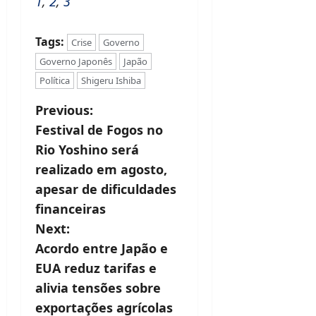
1
,
2
,
3
Tags:
Crise
Governo
Governo Japonês
Japão
Política
Shigeru Ishiba
P
Previous:
Festival de Fogos no
o
Rio Yoshino será
s
realizado em agosto,
t
apesar de dificuldades
financeiras
n
Next:
a
Acordo entre Japão e
v
EUA reduz tarifas e
alivia tensões sobre
i
exportações agrícolas