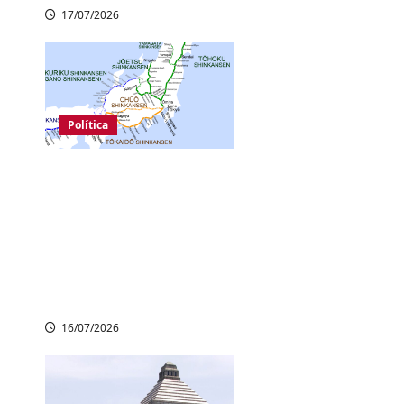
17/07/2026
Política
Japão confirma
extensão do trem-
bala Hokuriku
Shinkansen por
Obama e Kyoto até
Shin-Osaka
16/07/2026