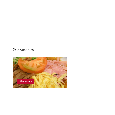
Japão registra
aumento de casos
de febre grave
transmitida por
carrapatos; 10
mortes confirmadas
27/08/2025
Notícias
Inflação ameaça
tradição japonesa:
restaurantes