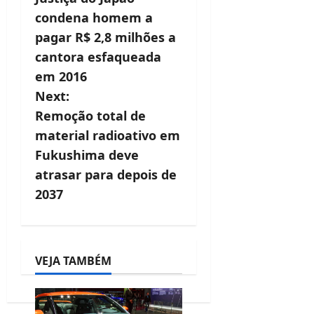
o
condena homem a
s
pagar R$ 2,8 milhões a
t
cantora esfaqueada
em 2016
n
Next:
a
Remoção total de
v
material radioativo em
Fukushima deve
i
atrasar para depois de
g
2037
a
t
i
VEJA TAMBÉM
o