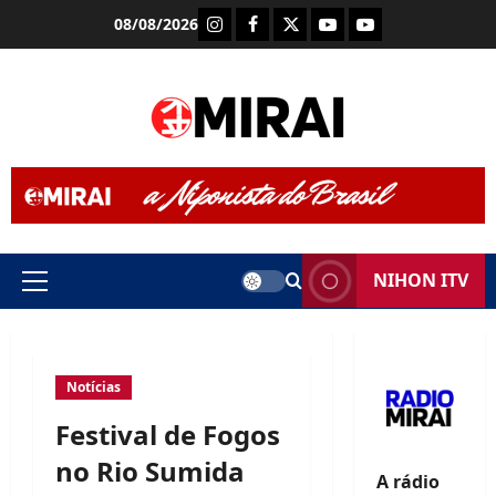
Skip
Instagram
Facebook
X
Youtube (Rádio Mira
Youtube (TV Mi
08/08/2026
to
content
NIHON ITV
Primary
Menu
Notícias
Festival de Fogos
no Rio Sumida
A rádio