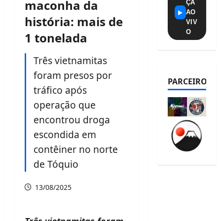
maconha da
ÇA
AO
▶
história: mais de
VIV
O
1 tonelada
Três vietnamitas
foram presos por
PARCEIROS
tráfico após
operação que
encontrou droga
escondida em
contêiner no norte
de Tóquio
13/08/2025
Três vietnamitas foram