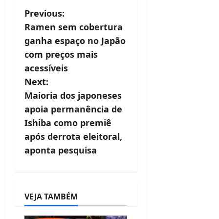
P
Previous:
Ramen sem cobertura
o
ganha espaço no Japão
s
com preços mais
t
acessíveis
Next:
n
Maioria dos japoneses
a
apoia permanência de
v
Ishiba como premiê
após derrota eleitoral,
i
aponta pesquisa
g
a
t
VEJA TAMBÉM
i