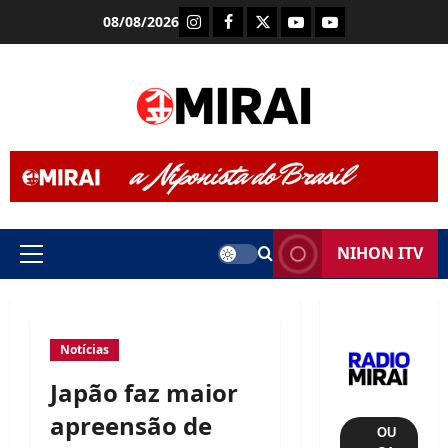
Skip
Instagram
Facebook
X
Youtube (Rádio Mira
Youtube (TV Mi
08/08/2026
to
content
NIHON ITV
Primary
Menu
Notícias
Japão faz maior
apreensão de
OU