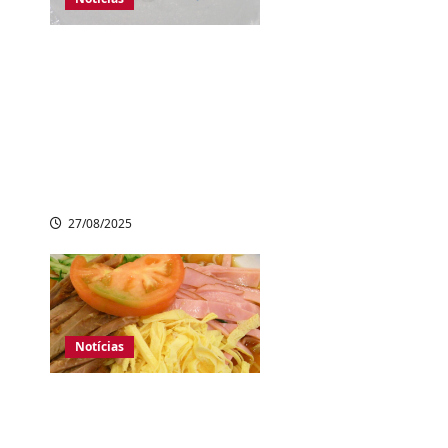
Japão registra
aumento de casos
de febre grave
transmitida por
carrapatos; 10
mortes confirmadas
27/08/2025
Notícias
Inflação ameaça
tradição japonesa: