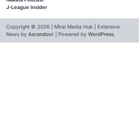
J-League Insider
Copyright © 2026 | Mirai Media Hub | Extensive
News by
Ascendoor
| Powered by
WordPress
.