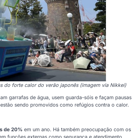
es do forte calor do verão japonês (imagem via Nikkei)
agam garrafas de água, usem guarda-sóis e façam pausas
r estão sendo promovidos como refúgios contra o calor.
s de 20%
em um ano. Há também preocupação com os
 em funções externas como segurança e atendimento.