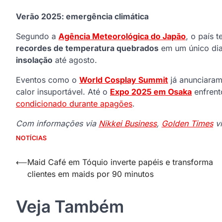
Verão 2025: emergência climática
Segundo a
Agência Meteorológica do Japão
, o país 
recordes de temperatura quebrados
em um único dia
insolação
até agosto.
Eventos como o
World Cosplay Summit
já anunciara
calor insuportável. Até o
Expo 2025 em Osaka
enfrent
condicionado durante apagões
.
Com informações via
Nikkei Business
,
Golden Times
v
NOTÍCIAS
Navegação
⟵
Maid Café em Tóquio inverte papéis e transforma
clientes em maids por 90 minutos
de
Post
Veja Também