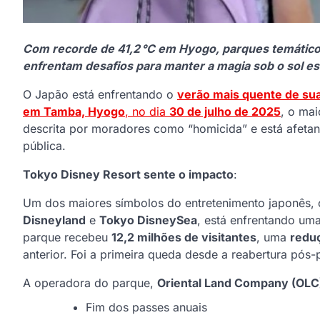
Com recorde de 41,2 °C em Hyogo, parques temático
enfrentam desafios para manter a magia sob o sol es
O Japão está enfrentando o
verão mais quente de sua
em Tamba, Hyogo
, no dia
30 de julho de 2025
, o mai
descrita por moradores como “homicida” e está afetan
pública.
Tokyo Disney Resort sente o impacto
:
Um dos maiores símbolos do entretenimento japonês,
Disneyland
e
Tokyo DisneySea
, está enfrentando uma
parque recebeu
12,2 milhões de visitantes
, uma
redu
anterior. Foi a primeira queda desde a reabertura pós
A operadora do parque,
Oriental Land Company (OLC
Fim dos passes anuais