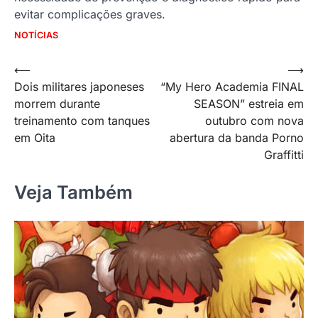
evitar complicações graves.
NOTÍCIAS
Navegação
⟵
⟶
Dois militares japoneses
“My Hero Academia FINAL
de
morrem durante
SEASON” estreia em
Post
treinamento com tanques
outubro com nova
em Oita
abertura da banda Porno
Graffitti
Veja Também