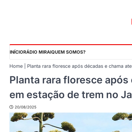
Skip
to
content
INÍCIO
RÁDIO MIRAI
QUEM SOMOS?
Home
Planta rara floresce após décadas e chama at
Planta rara floresce apó
em estação de trem no J
20/08/2025