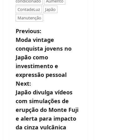
condicionado
Aumento
ContadeLuz
Japão
Manutenção
P
Previous:
Moda vintage
o
conquista jovens no
s
Japão como
t
investimento e
expressão pessoal
n
Next:
a
Japão divulga vídeos
v
com simulações de
erupção do Monte Fuji
i
e alerta para impacto
g
da cinza vulcânica
a