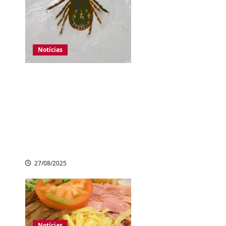
Notícias
Japão registra
aumento de casos
de febre grave
transmitida por
carrapatos; 10
mortes confirmadas
27/08/2025
Notícias