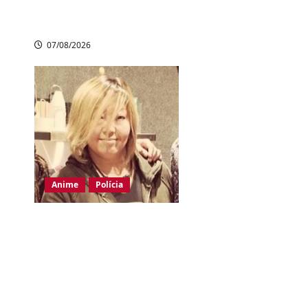
seis mortos e vários
feridos
07/08/2026
Anime
Polícia
Dubladora de
Evangelion denuncia
uso ilegal de sua voz
por IA e cobra leis
mais rígidas no