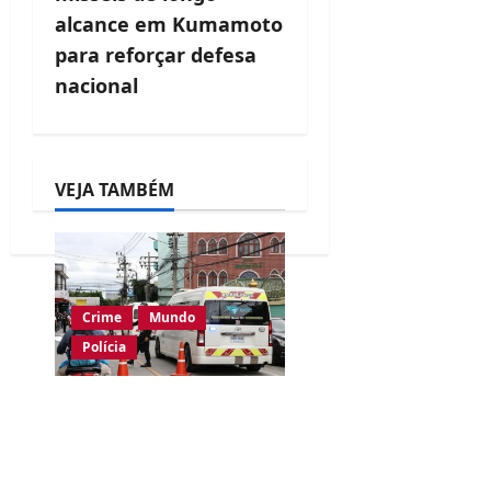
alcance em Kumamoto
i
para reforçar defesa
g
nacional
a
t
i
VEJA TAMBÉM
o
n
Crime
Mundo
Polícia
Ataque a tiros em
escola na Tailândia
deixa pelo menos