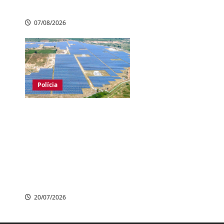
Japão
07/08/2026
Polícia
Empresa japonesa
cria tecnologia que
rastreia cabos
roubados e ajuda
polícia a prender
suspeito
20/07/2026