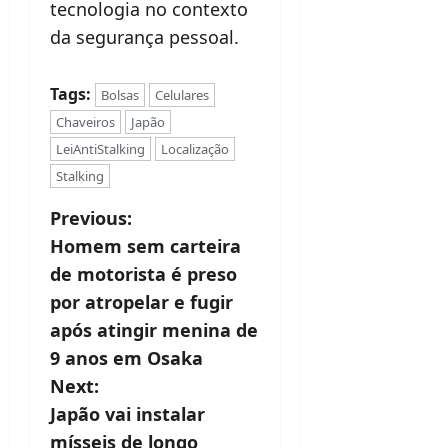
tecnologia no contexto
da segurança pessoal.
Tags:
Bolsas
Celulares
Chaveiros
Japão
LeiAntiStalking
Localização
Stalking
P
Previous:
Homem sem carteira
o
de motorista é preso
s
por atropelar e fugir
t
após atingir menina de
9 anos em Osaka
n
Next:
a
Japão vai instalar
v
mísseis de longo