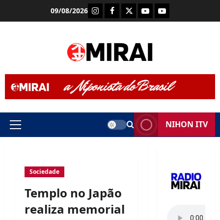
Skip
Instagram
Facebook
X
Youtube (Rádio Mira
Youtube (TV Mi
09/08/2026
to
content
NIHON ITV
Primary
Menu
Sociedade
Templo no Japão
realiza memorial