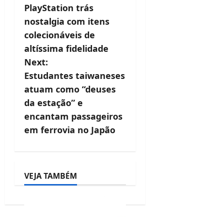
s
PlayStation trás
t
nostalgia com itens
colecionáveis de
n
altíssima fidelidade
a
Next:
v
Estudantes taiwaneses
atuam como “deuses
i
da estação” e
g
encantam passageiros
a
em ferrovia no Japão
t
i
VEJA TAMBÉM
o
n