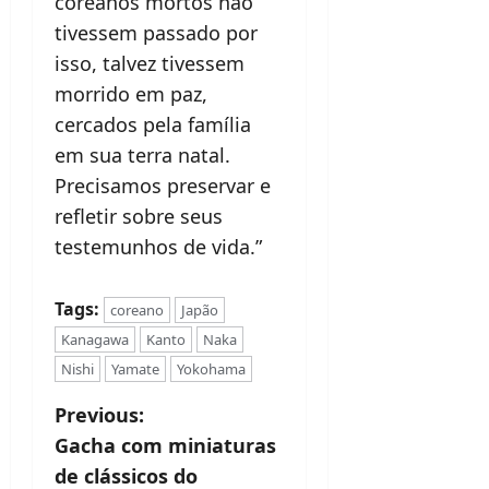
coreanos mortos não
tivessem passado por
isso, talvez tivessem
morrido em paz,
cercados pela família
em sua terra natal.
Precisamos preservar e
refletir sobre seus
testemunhos de vida.”
Tags:
coreano
Japão
Kanagawa
Kanto
Naka
Nishi
Yamate
Yokohama
P
Previous:
Gacha com miniaturas
o
de clássicos do