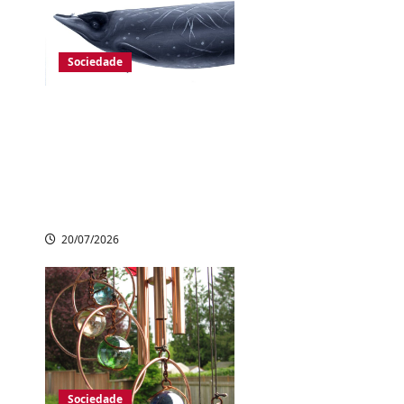
Sociedade
Museu do Japão cria
imagem 3D inédita
de esqueleto de
baleia para
aprimorar pesquisas
20/07/2026
Sociedade