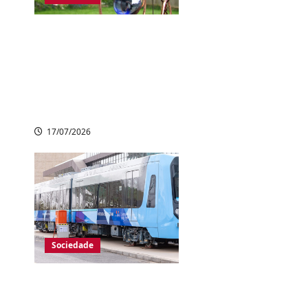
Trilha com 2 mil
sinos de vento
encanta visitantes
em vale de
cachoeiras no Japão
17/07/2026
Sociedade
Japão colocará em
operação primeiro